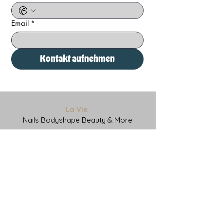
Email
*
Kontakt aufnehmen
La Vie
Nails Bodyshape Beauty & More
B7 Stammersdorf
Brünnerstrasse 219, Top 3-4
1210 Wien
Tel.: 0664 /
4194872
E-Mail:
studio@lavie-vienna.at